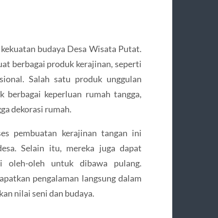
kekuatan budaya Desa Wisata Putat.
t berbagai produk kerajinan, seperti
sional. Salah satu produk unggulan
 berbagai keperluan rumah tangga,
gga dekorasi rumah.
ses pembuatan kerajinan tangan ini
esa. Selain itu, mereka juga dapat
i oleh-oleh untuk dibawa pulang.
dapatkan pengalaman langsung dalam
an nilai seni dan budaya.