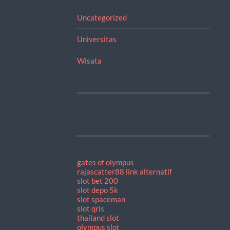
Uncategorized
Universitas
Wisata
gates of olympus
rajascatter88 link alternatif
slot bet 200
slot depo 5k
slot spaceman
slot qris
thailand slot
olympus slot