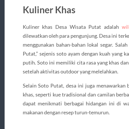
Kuliner Khas
Kuliner khas Desa Wisata Putat adalah
wi
dilewatkan oleh para pengunjung. Desa ini terk
menggunakan bahan-bahan lokal segar. Salah 
Putat,” sejenis soto ayam dengan kuah yang k
putih. Soto ini memiliki cita rasa yang khas d
setelah aktivitas outdoor yang melelahkan.
Selain Soto Putat, desa ini juga menawarkan 
khas, seperti kue tradisional dan camilan ber
dapat menikmati berbagai hidangan ini di w
makanan dengan resep turun-temurun.