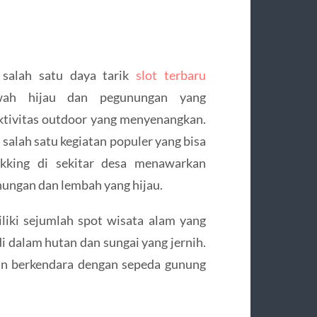
salah satu daya tarik
slot terbaru
awah hijau dan pegunungan yang
ktivitas outdoor yang menyenangkan.
alah satu kegiatan populer yang bisa
ekking di sekitar desa menawarkan
ungan dan lembah yang hijau.
liki sejumlah spot wisata alam yang
i dalam hutan dan sungai yang jernih.
dan berkendara dengan sepeda gunung