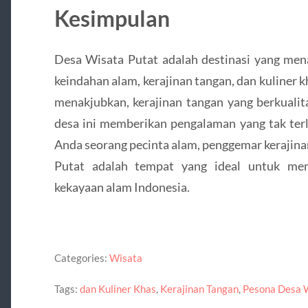
Kesimpulan
Desa Wisata Putat adalah destinasi yang me
keindahan alam, kerajinan tangan, dan kuliner 
menakjubkan, kerajinan tangan yang berkualita
desa ini memberikan pengalaman yang tak terl
Anda seorang pecinta alam, penggemar kerajina
Putat adalah tempat yang ideal untuk men
kekayaan alam Indonesia.
Categories:
Wisata
Tags:
dan Kuliner Khas
,
Kerajinan Tangan
,
Pesona Desa 