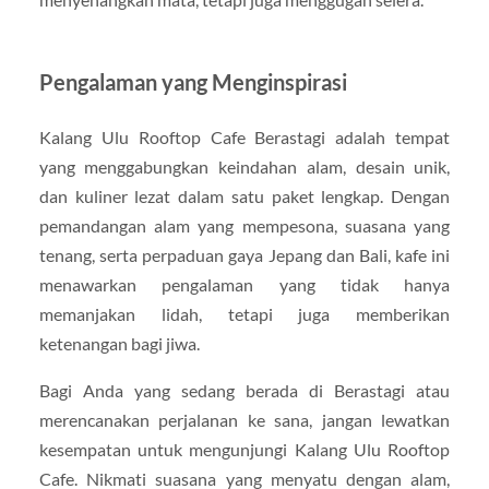
Pengalaman yang Menginspirasi
Kalang Ulu Rooftop Cafe Berastagi adalah tempat
yang menggabungkan keindahan alam, desain unik,
dan kuliner lezat dalam satu paket lengkap. Dengan
pemandangan alam yang mempesona, suasana yang
tenang, serta perpaduan gaya Jepang dan Bali, kafe ini
menawarkan pengalaman yang tidak hanya
memanjakan lidah, tetapi juga memberikan
ketenangan bagi jiwa.
Bagi Anda yang sedang berada di Berastagi atau
merencanakan perjalanan ke sana, jangan lewatkan
kesempatan untuk mengunjungi Kalang Ulu Rooftop
Cafe. Nikmati suasana yang menyatu dengan alam,