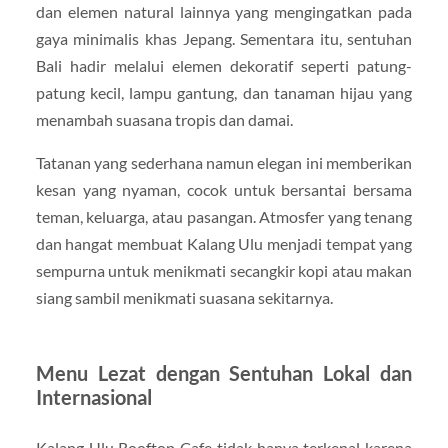
dan elemen natural lainnya yang mengingatkan pada
gaya minimalis khas Jepang. Sementara itu, sentuhan
Bali hadir melalui elemen dekoratif seperti patung-
patung kecil, lampu gantung, dan tanaman hijau yang
menambah suasana tropis dan damai.
Tatanan yang sederhana namun elegan ini memberikan
kesan yang nyaman, cocok untuk bersantai bersama
teman, keluarga, atau pasangan. Atmosfer yang tenang
dan hangat membuat Kalang Ulu menjadi tempat yang
sempurna untuk menikmati secangkir kopi atau makan
siang sambil menikmati suasana sekitarnya.
Menu Lezat dengan Sentuhan Lokal dan
Internasional
Kalang Ulu Rooftop Cafe tidak hanya terkenal karena