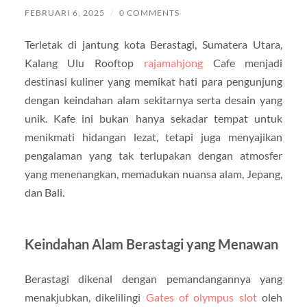
FEBRUARI 6, 2025
/
0 COMMENTS
Terletak di jantung kota Berastagi, Sumatera Utara,
Kalang Ulu Rooftop
rajamahjong
Cafe menjadi
destinasi kuliner yang memikat hati para pengunjung
dengan keindahan alam sekitarnya serta desain yang
unik. Kafe ini bukan hanya sekadar tempat untuk
menikmati hidangan lezat, tetapi juga menyajikan
pengalaman yang tak terlupakan dengan atmosfer
yang menenangkan, memadukan nuansa alam, Jepang,
dan Bali.
Keindahan Alam Berastagi yang Menawan
Berastagi dikenal dengan pemandangannya yang
menakjubkan, dikelilingi
Gates of olympus slot
oleh