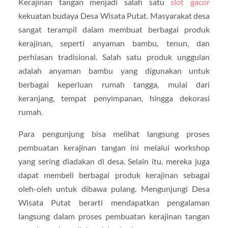
Kerajinan tangan menjadi salah satu
slot gacor
kekuatan budaya Desa Wisata Putat. Masyarakat desa
sangat terampil dalam membuat berbagai produk
kerajinan, seperti anyaman bambu, tenun, dan
perhiasan tradisional. Salah satu produk unggulan
adalah anyaman bambu yang digunakan untuk
berbagai keperluan rumah tangga, mulai dari
keranjang, tempat penyimpanan, hingga dekorasi
rumah.
Para pengunjung bisa melihat langsung proses
pembuatan kerajinan tangan ini melalui workshop
yang sering diadakan di desa. Selain itu, mereka juga
dapat membeli berbagai produk kerajinan sebagai
oleh-oleh untuk dibawa pulang. Mengunjungi Desa
Wisata Putat berarti mendapatkan pengalaman
langsung dalam proses pembuatan kerajinan tangan