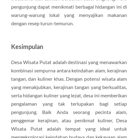
pengunjung dapat menikmati berbagai hidangan ini di
warung-warung lokal yang menyajikan makanan
dengan resep turun-temurun.
Kesimpulan
Desa Wisata Putat adalah destinasi yang menawarkan
kombinasi sempurna antara keindahan alam, kerajinan
tangan, dan kuliner khas. Dengan potensi wisata alam
yang menakjubkan, kerajinan tangan yang berkualitas,
serta hidangan kuliner yang lezat, desa ini memberikan
pengalaman yang tak terlupakan bagi setiap
pengunjung. Baik Anda seorang pecinta alam,
penggemar kerajinan, atau penikmat kuliner, Desa
Wisata Putat adalah tempat yang ideal untuk
mengeksplorasi keindahan budaya dan kekayaan alam