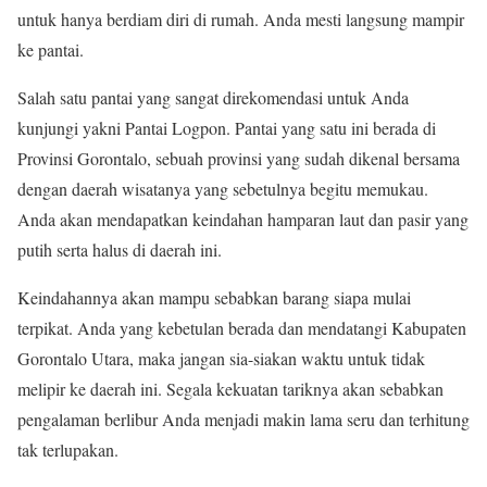
untuk hanya berdiam diri di rumah. Anda mesti langsung mampir
ke pantai.
Salah satu pantai yang sangat direkomendasi untuk Anda
kunjungi yakni Pantai Logpon. Pantai yang satu ini berada di
Provinsi Gorontalo, sebuah provinsi yang sudah dikenal bersama
dengan daerah wisatanya yang sebetulnya begitu memukau.
Anda akan mendapatkan keindahan hamparan laut dan pasir yang
putih serta halus di daerah ini.
Keindahannya akan mampu sebabkan barang siapa mulai
terpikat. Anda yang kebetulan berada dan mendatangi Kabupaten
Gorontalo Utara, maka jangan sia-siakan waktu untuk tidak
melipir ke daerah ini. Segala kekuatan tariknya akan sebabkan
pengalaman berlibur Anda menjadi makin lama seru dan terhitung
tak terlupakan.