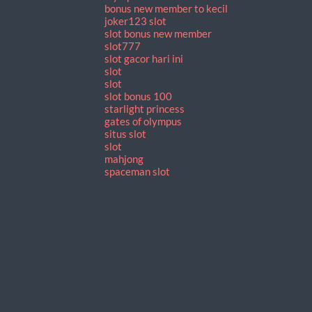
bonus new member to kecil
joker123 slot
slot bonus new member
slot777
slot gacor hari ini
slot
slot
slot bonus 100
starlight princess
gates of olympus
situs slot
slot
mahjong
spaceman slot