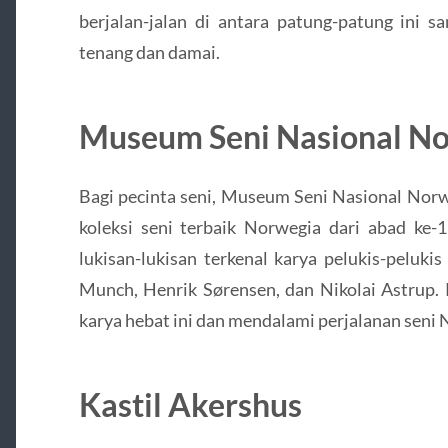
berjalan-jalan di antara patung-patung ini 
tenang dan damai.
Museum Seni Nasional N
Bagi pecinta seni, Museum Seni Nasional Nor
koleksi seni terbaik Norwegia dari abad ke-1
lukisan-lukisan terkenal karya pelukis-peluk
Munch, Henrik Sørensen, dan Nikolai Astrup.
karya hebat ini dan mendalami perjalanan seni
Kastil Akershus