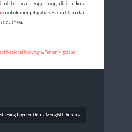
i oleh para pengunjung di ibu kota
bo
untuk menjelajahi pesona Oslo dan
 sudutnya.
ni Nasional Norwegia
,
Taman Vigeland
in Yang Populer Untuk Mengisi Liburan »