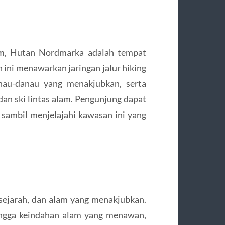
am, Hutan Nordmarka adalah tempat
 ini menawarkan jaringan jalur hiking
nau-danau yang menakjubkan, serta
dan ski lintas alam. Pengunjung dapat
sambil menjelajahi kawasan ini yang
sejarah, dan alam yang menakjubkan.
gga keindahan alam yang menawan,