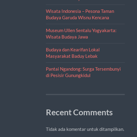
Wisata Indonesia – Pesona Taman
Budaya Garuda Wisnu Kencana
Museum Ullen Sentalu Yogyakarta:
Wisata Budaya Jawa
Budaya dan Kearifan Lokal
Masyarakat Baduy Lebak
Pantai Ngandong: Surga Tersembunyi
di Pesisir Gunungkidul
Recent Comments
Tidak ada komentar untuk ditampilkan.