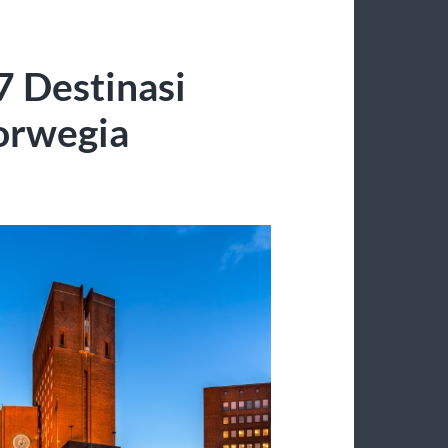
7 Destinasi
orwegia