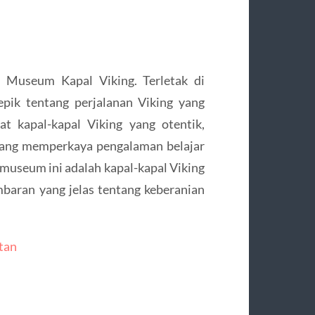
h Museum Kapal Viking. Terletak di
pik tentang perjalanan Viking yang
t kapal-kapal Viking yang otentik,
 yang memperkaya pengalaman belajar
 museum ini adalah kapal-kapal Viking
baran yang jelas tentang keberanian
tan