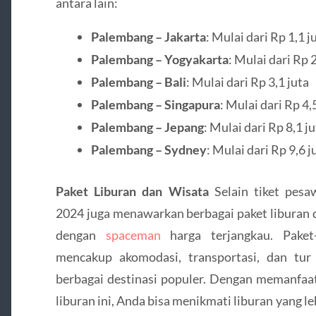
antara lain:
Palembang – Jakarta
: Mulai dari Rp 1,1 j
Palembang – Yogyakarta
: Mulai dari Rp 2
Palembang – Bali
: Mulai dari Rp 3,1 juta
Palembang – Singapura
: Mulai dari Rp 4,
Palembang – Jepang
: Mulai dari Rp 8,1 j
Palembang – Sydney
: Mulai dari Rp 9,6 j
Paket Liburan dan Wisata
Selain tiket pesa
2024 juga menawarkan berbagai paket liburan 
dengan
spaceman
harga terjangkau. Paket-
mencakup akomodasi, transportasi, dan tur
berbagai destinasi populer. Dengan memanfaa
liburan ini, Anda bisa menikmati liburan yang le