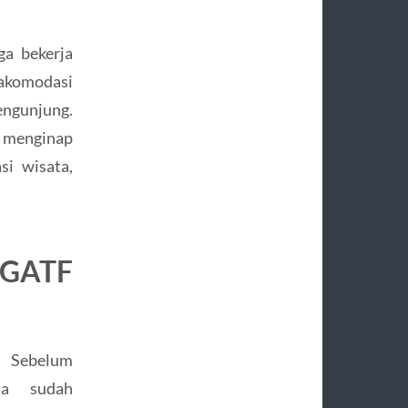
a bekerja
akomodasi
engunjung.
k menginap
si wisata,
GATF
Sebelum
da sudah