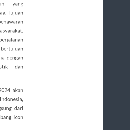
nan yang
ia. Tujuan
 penawaran
syarakat,
perjalanan
 bertujuan
sia dengan
stik dan
024 akan
ndonesia,
gsung dari
mbang Icon