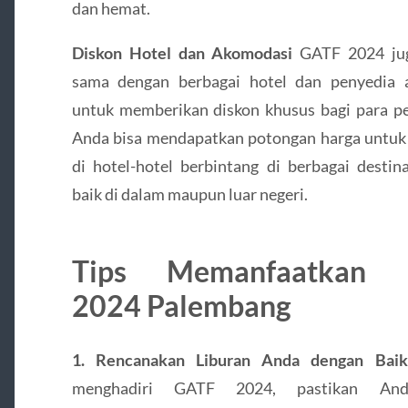
dan hemat.
Diskon Hotel dan Akomodasi
GATF 2024 jug
sama dengan berbagai hotel dan penyedia 
untuk memberikan diskon khusus bagi para p
Anda bisa mendapatkan potongan harga untu
di hotel-hotel berbintang di berbagai destina
baik di dalam maupun luar negeri.
Tips Memanfaatkan 
2024 Palembang
1. Rencanakan Liburan Anda dengan Baik
menghadiri GATF 2024, pastikan An