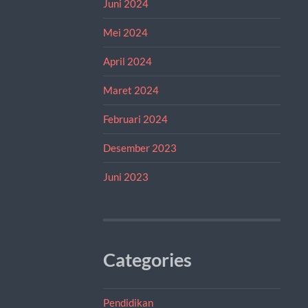
Juni 2024
Mei 2024
April 2024
Maret 2024
Februari 2024
Desember 2023
Juni 2023
Categories
Pendidikan