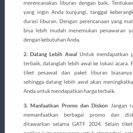
merencanakan liburan dengan baik. Tentukan
yang ingin Anda kunjungi, tanggal keberang
durasi liburan. Dengan perencanaan yang ma
bisa lebih mudah menemukan penawaran ya
dengan kebutuhan Anda.
2. Datang Lebih Awal
Untuk mendapatkan 
terbaik, datanglah lebih awal ke lokasi acara.
tiket pesawat dan paket liburan biasanya 
sehingga datang lebih awal akan meningkatk
Anda untuk mendapatkan harga terbaik.
3. Manfaatkan Promo dan Diskon
Jangan r
memanfaatkan berbagai promo dan dis
ditawarkan selama GATF 2024. Selain tiket