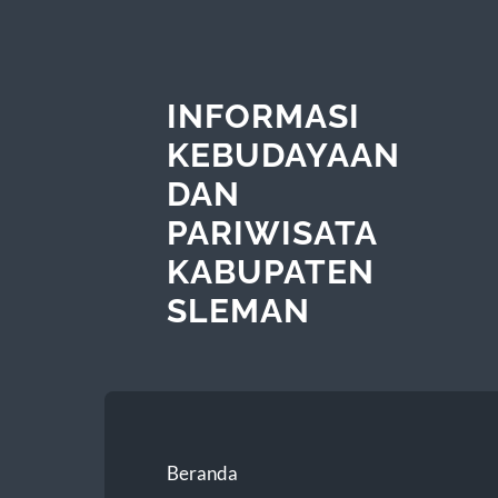
INFORMASI
KEBUDAYAAN
DAN
PARIWISATA
KABUPATEN
SLEMAN
Beranda