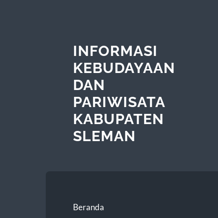
INFORMASI
KEBUDAYAAN
DAN
PARIWISATA
KABUPATEN
SLEMAN
Beranda