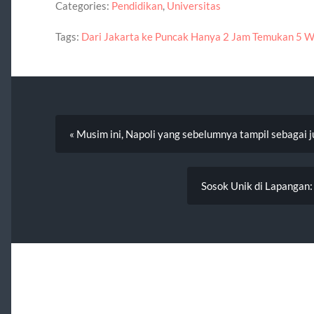
Categories:
Pendidikan
,
Universitas
Tags:
Dari Jakarta ke Puncak Hanya 2 Jam Temukan 5 W
« Musim ini, Napoli yang sebelumnya tampil sebagai j
Sosok Unik di Lapangan: