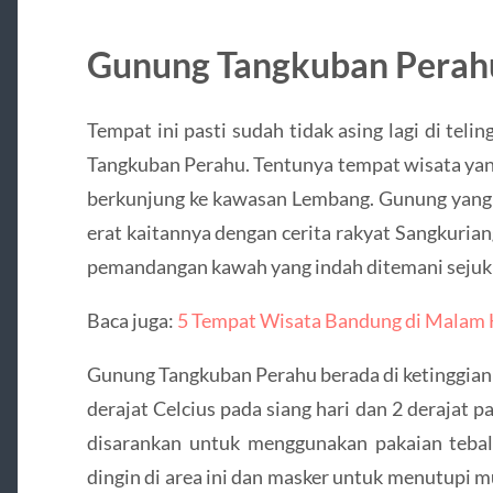
Gunung Tangkuban Perah
Tempat ini pasti sudah tidak asing lagi di tel
Tangkuban Perahu. Tentunya tempat wisata yang
berkunjung ke kawasan Lembang. Gunung yang b
erat kaitannya dengan cerita rakyat Sangkurian
pemandangan kawah yang indah ditemani sejukn
Baca juga:
5 Tempat Wisata Bandung di Malam H
Gunung Tangkuban Perahu berada di ketinggian
derajat Celcius pada siang hari dan 2 derajat 
disarankan untuk menggunakan pakaian tebal
dingin di area ini dan masker untuk menutupi m