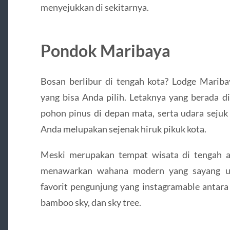
menyejukkan di sekitarnya.
Pondok Maribaya
Bosan berlibur di tengah kota? Lodge Mariba
yang bisa Anda pilih. Letaknya yang berada 
pohon pinus di depan mata, serta udara sej
Anda melupakan sejenak hiruk pikuk kota.
Meski merupakan tempat wisata di tengah a
menawarkan wahana modern yang sayang un
favorit pengunjung yang instagramable antara l
bamboo sky, dan sky tree.