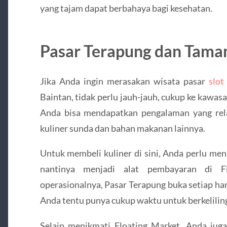
yang tajam dapat berbahaya bagi kesehatan.
Pasar Terapung dan Tama
Jika Anda ingin merasakan wisata pasar
slot
Baintan, tidak perlu jauh-jauh, cukup ke kawa
Anda bisa mendapatkan pengalaman yang relat
kuliner sunda dan bahan makanan lainnya.
Untuk membeli kuliner di sini, Anda perlu me
nantinya menjadi alat pembayaran di Fl
operasionalnya, Pasar Terapung buka setiap har
Anda tentu punya cukup waktu untuk berkeliling
Selain menikmati Floating Market, Anda juga