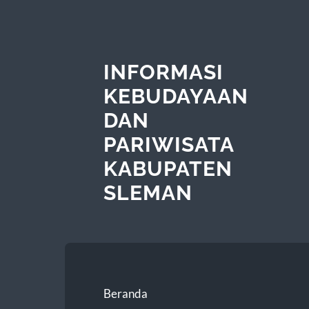
INFORMASI
KEBUDAYAAN
DAN
PARIWISATA
KABUPATEN
SLEMAN
Beranda