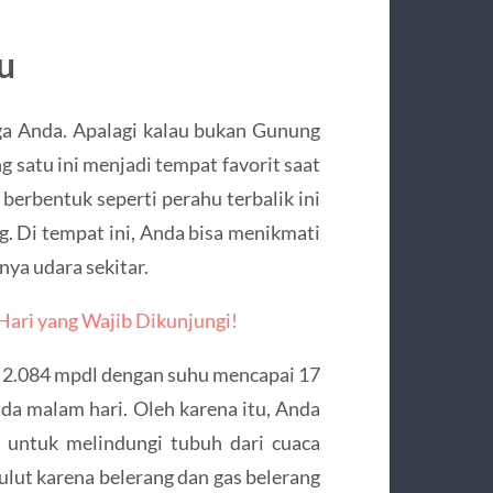
u
inga Anda. Apalagi kalau bukan Gunung
 satu ini menjadi tempat favorit saat
erbentuk seperti perahu terbalik ini
g. Di tempat ini, Anda bisa menikmati
ya udara sekitar.
ari yang Wajib Dikunjungi!
 2.084 mpdl dengan suhu mencapai 17
pada malam hari. Oleh karena itu, Anda
 untuk melindungi tubuh dari cuaca
ulut karena belerang dan gas belerang