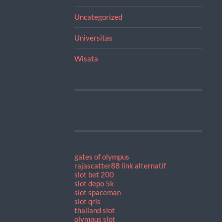
Uncategorized
Universitas
Wisata
gates of olympus
rajascatter88 link alternatif
slot bet 200
slot depo 5k
slot spaceman
slot qris
thailand slot
olympus slot