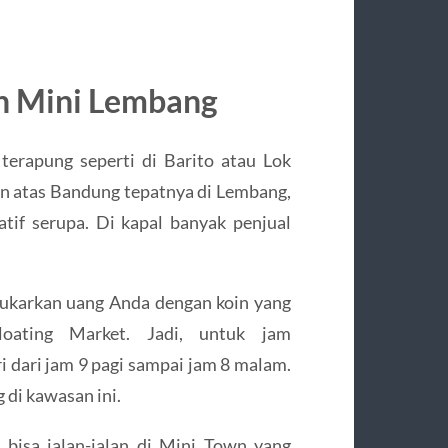
n Mini Lembang
terapung seperti di Barito atau Lok
san atas Bandung tepatnya di Lembang,
if serupa. Di kapal banyak penjual
nukarkan uang Anda dengan koin yang
oating Market. Jadi, untuk jam
i dari jam 9 pagi sampai jam 8 malam.
 di kawasan ini.
 bisa jalan-jalan di Mini Town yang