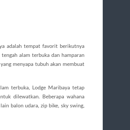
ya adalah tempat favorit berikutnya
di tengah alam terbuka dan hamparan
uk yang menyapa tubuh akan membuat
lam terbuka, Lodge Maribaya tetap
tuk dilewatkan. Beberapa wahana
ain balon udara, zip bike, sky swing,