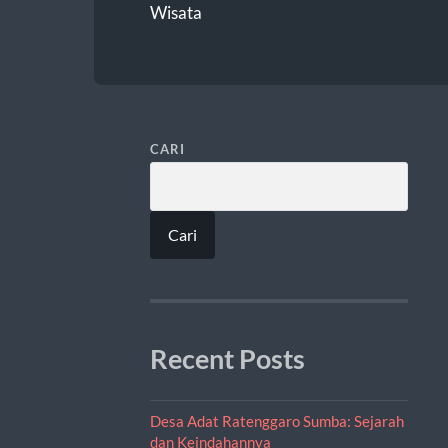
Wisata
CARI
Cari
Recent Posts
Desa Adat Ratenggaro Sumba: Sejarah
dan Keindahannya