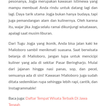
pesonanya, Jogja merupakan kawasan istimewa yang
mampu membuat Anda rindu untuk datang lagi dan
lagi. Daya tarik utama Jogja bukan hanya budaya, tapi
juga pemandangan alam dan kulinernya. Oleh karena
itu, wajar jika Jogja selalu ramai dikunjungi wisatawan,
apalagi saat musim liburan.
Dari Tugu Jogja yang ikonik, Anda bisa jalan kaki ke
Malioboro sambil menikmati suasana. Saat berwisata
belanja di Malioboro, jangan lupa untuk mencicipi
kuliner yang ada di sekitar Pasar Beringharjo. Mulai
dari jajanan hingga nasi panas, sop, dan pecel,
semuanya ada di sini! Kawasan Malioboro juga sudah
ditata sedemikian rupa sehingga lebih rapi, cantik, dan
Instagrammable!
Baca juga:
Daftar Tempat Wisata Terbaik Di Jawa
Tengah