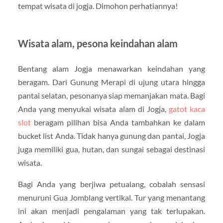
tempat wisata di jogja. Dimohon perhatiannya!
Wisata alam, pesona keindahan alam
Bentang alam Jogja menawarkan keindahan yang
beragam. Dari Gunung Merapi di ujung utara hingga
pantai selatan, pesonanya siap memanjakan mata. Bagi
Anda yang menyukai wisata alam di Jogja,
gatot kaca
slot
beragam pilihan bisa Anda tambahkan ke dalam
bucket list Anda. Tidak hanya gunung dan pantai, Jogja
juga memiliki gua, hutan, dan sungai sebagai destinasi
wisata.
Bagi Anda yang berjiwa petualang, cobalah sensasi
menuruni Gua Jomblang vertikal. Tur yang menantang
ini akan menjadi pengalaman yang tak terlupakan.