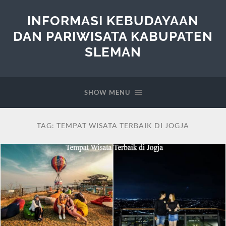
INFORMASI KEBUDAYAAN
DAN PARIWISATA KABUPATEN
SLEMAN
SHOW MENU
TAG:
TEMPAT WISATA TERBAIK DI JOGJA