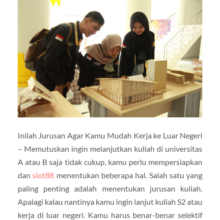
Inilah Jurusan Agar Kamu Mudah Kerja ke Luar Negeri
– Memutuskan ingin melanjutkan kuliah di universitas
A atau B saja tidak cukup, kamu perlu mempersiapkan
dan
slot88
menentukan beberapa hal. Salah satu yang
paling penting adalah menentukan jurusan kuliah.
Apalagi kalau nantinya kamu ingin lanjut kuliah S2 atau
kerja di luar negeri. Kamu harus benar-benar selektif