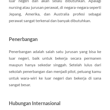
luar negeri dan akan selalu dibutuhkan. Apalagi
nursing atau jurusan perawat, di negara-negara seperti
Jepang, Amerika, dan Australia profesi sebagai
perawat sangat terkenal dan banyak dibutuhkan.
Penerbangan
Penerbangan adalah salah satu jurusan yang bisa ke
luar negeri, baik untuk bekerja secara permanen
maupun hanya sekedar singgah. Setelah lulus dari
sekolah penerbangan dan menjadi pilot, peluang kamu
untuk wara-wiri ke luar negeri dan bekerja di sana
sangat besar.
Hubungan Internasional