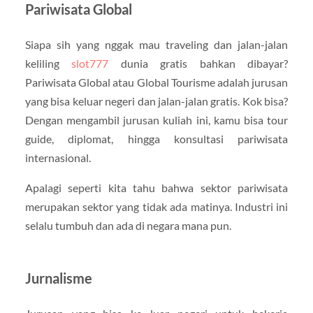
Pariwisata Global
Siapa sih yang nggak mau traveling dan jalan-jalan
keliling
slot777
dunia gratis bahkan dibayar?
Pariwisata Global atau Global Tourisme adalah jurusan
yang bisa keluar negeri dan jalan-jalan gratis. Kok bisa?
Dengan mengambil jurusan kuliah ini, kamu bisa tour
guide, diplomat, hingga konsultasi pariwisata
internasional.
Apalagi seperti kita tahu bahwa sektor pariwisata
merupakan sektor yang tidak ada matinya. Industri ini
selalu tumbuh dan ada di negara mana pun.
Jurnalisme