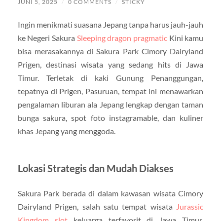
JUNI 5, 2025
/
0 COMMENTS
/
STICKY
Ingin menikmati suasana Jepang tanpa harus jauh-jauh
ke Negeri Sakura
Sleeping dragon pragmatic
Kini kamu
bisa merasakannya di Sakura Park Cimory Dairyland
Prigen, destinasi wisata yang sedang hits di Jawa
Timur. Terletak di kaki Gunung Penanggungan,
tepatnya di Prigen, Pasuruan, tempat ini menawarkan
pengalaman liburan ala Jepang lengkap dengan taman
bunga sakura, spot foto instagramable, dan kuliner
khas Jepang yang menggoda.
Lokasi Strategis dan Mudah Diakses
Sakura Park berada di dalam kawasan wisata Cimory
Dairyland Prigen, salah satu tempat wisata
Jurassic
Kingdom slot
keluarga terfavorit di Jawa Timur.