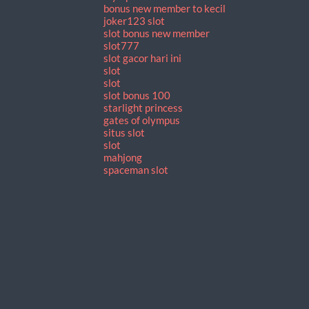
bonus new member to kecil
joker123 slot
slot bonus new member
slot777
slot gacor hari ini
slot
slot
slot bonus 100
starlight princess
gates of olympus
situs slot
slot
mahjong
spaceman slot