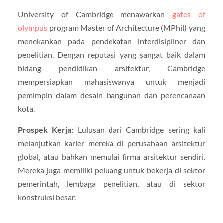
University of Cambridge menawarkan
gates of
olympus
program Master of Architecture (MPhil) yang
menekankan pada pendekatan interdisipliner dan
penelitian. Dengan reputasi yang sangat baik dalam
bidang pendidikan arsitektur, Cambridge
mempersiapkan mahasiswanya untuk menjadi
pemimpin dalam desain bangunan dan perencanaan
kota.
Prospek Kerja:
Lulusan dari Cambridge sering kali
melanjutkan karier mereka di perusahaan arsitektur
global, atau bahkan memulai firma arsitektur sendiri.
Mereka juga memiliki peluang untuk bekerja di sektor
pemerintah, lembaga penelitian, atau di sektor
konstruksi besar.