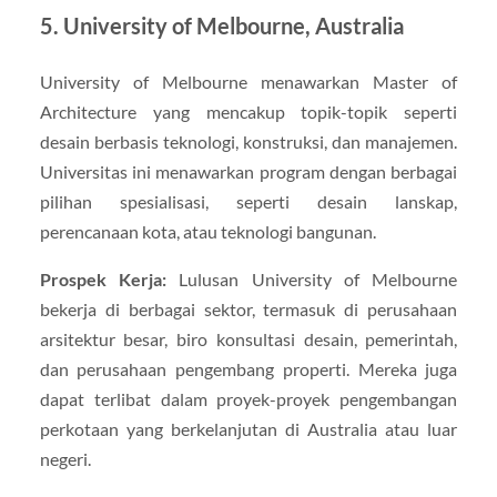
5.
University of Melbourne, Australia
University of Melbourne menawarkan Master of
Architecture yang mencakup topik-topik seperti
desain berbasis teknologi, konstruksi, dan manajemen.
Universitas ini menawarkan program dengan berbagai
pilihan spesialisasi, seperti desain lanskap,
perencanaan kota, atau teknologi bangunan.
Prospek Kerja:
Lulusan University of Melbourne
bekerja di berbagai sektor, termasuk di perusahaan
arsitektur besar, biro konsultasi desain, pemerintah,
dan perusahaan pengembang properti. Mereka juga
dapat terlibat dalam proyek-proyek pengembangan
perkotaan yang berkelanjutan di Australia atau luar
negeri.