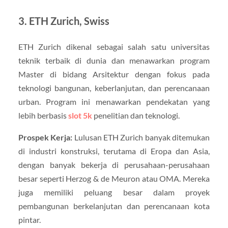
3.
ETH Zurich, Swiss
ETH Zurich dikenal sebagai salah satu universitas
teknik terbaik di dunia dan menawarkan program
Master di bidang Arsitektur dengan fokus pada
teknologi bangunan, keberlanjutan, dan perencanaan
urban. Program ini menawarkan pendekatan yang
lebih berbasis
slot 5k
penelitian dan teknologi.
Prospek Kerja:
Lulusan ETH Zurich banyak ditemukan
di industri konstruksi, terutama di Eropa dan Asia,
dengan banyak bekerja di perusahaan-perusahaan
besar seperti Herzog & de Meuron atau OMA. Mereka
juga memiliki peluang besar dalam proyek
pembangunan berkelanjutan dan perencanaan kota
pintar.