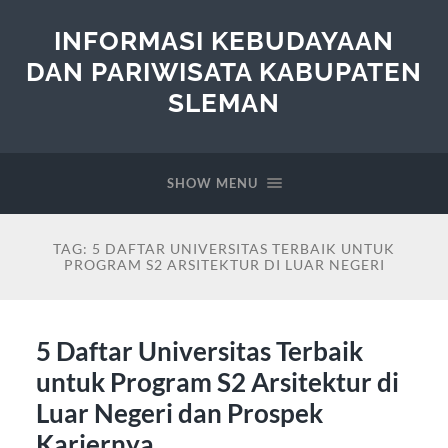
INFORMASI KEBUDAYAAN
DAN PARIWISATA KABUPATEN
SLEMAN
SHOW MENU
TAG:
5 DAFTAR UNIVERSITAS TERBAIK UNTUK
PROGRAM S2 ARSITEKTUR DI LUAR NEGERI
5 Daftar Universitas Terbaik
untuk Program S2 Arsitektur di
Luar Negeri dan Prospek
Kariernya