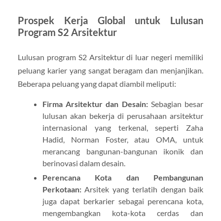
Prospek Kerja Global untuk Lulusan
Program S2 Arsitektur
Lulusan program S2 Arsitektur di luar negeri memiliki
peluang karier yang sangat beragam dan menjanjikan.
Beberapa peluang yang dapat diambil meliputi:
Firma Arsitektur dan Desain:
Sebagian besar
lulusan akan bekerja di perusahaan arsitektur
internasional yang terkenal, seperti Zaha
Hadid, Norman Foster, atau OMA, untuk
merancang bangunan-bangunan ikonik dan
berinovasi dalam desain.
Perencana Kota dan Pembangunan
Perkotaan:
Arsitek yang terlatih dengan baik
juga dapat berkarier sebagai perencana kota,
mengembangkan kota-kota cerdas dan